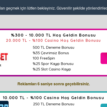
rı geçmek için lütfen bekleyiniz. Güvenilir şekilde yönlendirile
%300 - 10.000 TL Hoş Geldin Bonusu
20.000 TL - %100 Casino Hoş Geldin Bonusu
500 TL Deneme Bonusu
%35 Çevrimsiz Bonus
100 FreeSpin
%25 Spor Kayıp Bonusu
t
%25 Slot Casino Kayıp
Reklamları
6
saniye sonra geçebilirsiniz.
10.000 TL - %100 Casino Hoş Geldin Bonusu
250 TL Deneme Bonusu