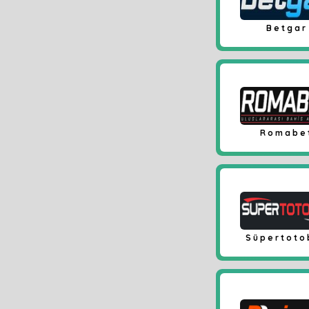
Betgar
Romabe
Süpertoto