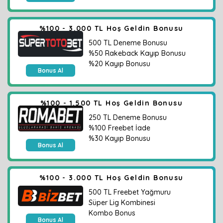
%100 - 3.000 TL Hoş Geldin Bonusu
500 TL Deneme Bonusu
%50 Rakeback Kayıp Bonusu
%20 Kayıp Bonusu
Bonus Al
%100 - 1.500 TL Hoş Geldin Bonusu
250 TL Deneme Bonusu
%100 Freebet İade
%30 Kayıp Bonusu
Bonus Al
%100 - 3.000 TL Hoş Geldin Bonusu
500 TL Freebet Yağmuru
Süper Lig Kombinesi
Kombo Bonus
Bonus Al