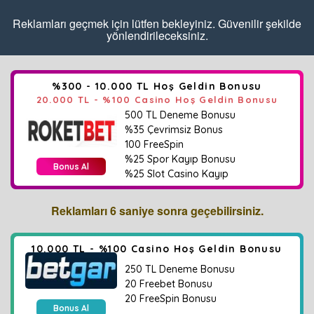
Reklamları geçmek için lütfen bekleyiniz. Güvenilir şekilde
yönlendirileceksiniz.
%300 - 10.000 TL Hoş Geldin Bonusu
20.000 TL - %100 Casino Hoş Geldin Bonusu
500 TL Deneme Bonusu
%35 Çevrimsiz Bonus
100 FreeSpin
%25 Spor Kayıp Bonusu
Bonus Al
%25 Slot Casino Kayıp
Reklamları
6
saniye sonra geçebilirsiniz.
10.000 TL - %100 Casino Hoş Geldin Bonusu
250 TL Deneme Bonusu
20 Freebet Bonusu
20 FreeSpin Bonusu
Bonus Al