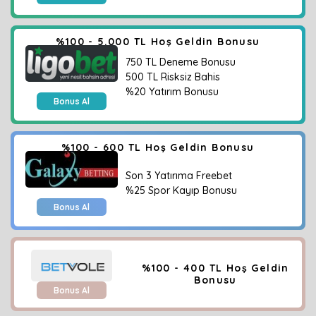
%100 - 5.000 TL Hoş Geldin Bonusu
750 TL Deneme Bonusu
500 TL Risksiz Bahis
%20 Yatırım Bonusu
Bonus Al
%100 - 600 TL Hoş Geldin Bonusu
Son 3 Yatırıma Freebet
%25 Spor Kayıp Bonusu
Bonus Al
%100 - 400 TL Hoş Geldin
Bonusu
Bonus Al